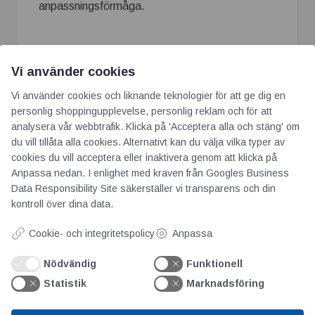
anpassningsförmåga.
Vi använder cookies
Vi använder cookies och liknande teknologier för att ge dig en
personlig shoppingupplevelse, personlig reklam och för att
analysera vår webbtrafik. Klicka på 'Acceptera alla och stäng' om
du vill tillåta alla cookies. Alternativt kan du välja vilka typer av
cookies du vill acceptera eller inaktivera genom att klicka på
AOTI
Anpassa nedan. I enlighet med kraven från
Googles Business
Data Responsibility Site
säkerställer vi transparens och din
kontroll över dina data.
Om oss
Priser
Cookie- och integritetspolicy
Anpassa
Kontakt
GDPR
Nödvändig
Funktionell
Statistik
Marknadsföring
Kunskapscentrum