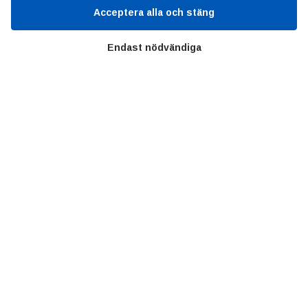
Acceptera alla och stäng
SIFU
Endast nödvändiga
Chalmers Industriteknik
Värt att besöka
Altomteknik
Altombyen
Handelsförbund
Teknikföretagen
Sveriges Ingenjörer