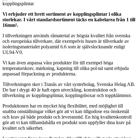
Vi erbjuder ett brett sortiment av kopplingsplintar i olika
storlekar. I vårt standardsortiment täcks en kabelarea från 1 till
16mm².
I tillverkningen används råmaterial av högsta kvalitet från svenska
och europeiska tillverkare, där exempelvis husen är tillverkade av
isoleringsmaterialet polyamid 6.6 som är självslocknande enligt
UL94-V0.
Vi kan även anpassa våra produkter för till exempel höga
temperaturskrav, märkning, kapning till olika pol-tal samt erbjuda
anpassad förpackning av produkterna.
Tillverkningen sker i Tranås av vårt systerbolag, Svenska Helag AB.
De har i drygt 40 år haft egen utveckling, konstruktion och
tillverkning av kopplingsplintar, kopplingsboxar och toppklämmor.
Produktionen har en mycket hög flexibilitet, med möjlighet till
snabba omställningar vilket gör att vi kan tillgodose era önskemål
och krav på både produkt och leveranstid. En hög kvalitetskontroll
gör att vi kan tillhandahålla en produkt som uppfyller dina krav på
kvalitet och säkerhet.