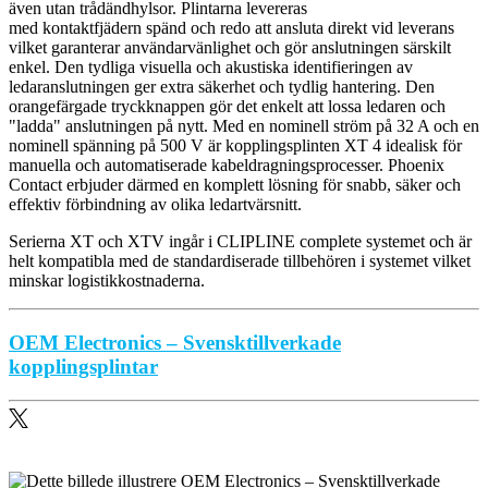
även utan trådändhylsor. Plintarna levereras
med kontaktfjädern spänd och redo att ansluta direkt vid leverans
vilket garanterar användarvänlighet och gör anslutningen särskilt
enkel. Den tydliga visuella och akustiska identifieringen av
ledaranslutningen ger extra säkerhet och tydlig hantering. Den
orangefärgade tryckknappen gör det enkelt att lossa ledaren och
"ladda" anslutningen på nytt. Med en nominell ström på 32 A och en
nominell spänning på 500 V är kopplingsplinten XT 4 idealisk för
manuella och automatiserade kabeldragningsprocesser. Phoenix
Contact erbjuder därmed en komplett lösning för snabb, säker och
effektiv förbindning av olika ledartvärsnitt.
Serierna XT och XTV ingår i CLIPLINE complete systemet och är
helt kompatibla med de standardiserade tillbehören i systemet vilket
minskar logistikkostnaderna.
OEM Electronics – Svensktillverkade
kopplingsplintar