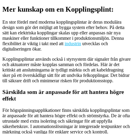
Mer kunskap om en Kopplingsplint:
En stor fördel med moderna kopplingsplintar är deras modulära
design som gör det möjligt att bygga system efter behov. På detta
sätt kan elektriska kopplingar skalas upp eller anpassas när nya
maskiner eller funktioner tillkommer i produktionsmiljön. Denna
flexibilitet är viktig i takt med att
industrin
utvecklas och
digitaliseringen ökar.
Kopplingsplintar används också i styrsystem där signaler från givare
och aktuatorer måste kopplas samman och fördelas. Här är det
kritiskt att anslutningarna är tydligt märkta och att kabeldragning
sker på ett överskådligt sätt för att undvika felkopplingar. Det bidrar
till säkrare drift och minimerar risken för produktionsstopp.
Särskilda som är anpassade för att hantera högre
effekt
För högspänningsapplikationer finns särskilda kopplingsplintar som
är anpassade för att hantera högre effekt och strömstyrka. De är ofta
utrustade med extra isolering och säkringar för att uppfylla
säkerhetskrav. I automationslösningar är integrerade testpunkter och
märkning också vanliga för enklare service och kontroll.