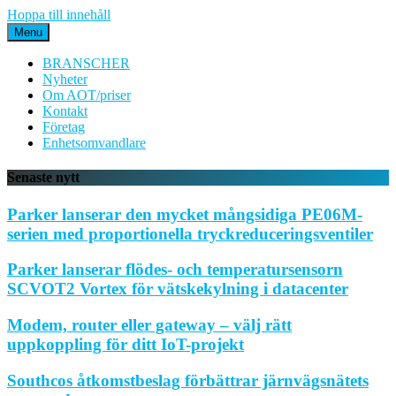
Hoppa till innehåll
Menu
BRANSCHER
Nyheter
Om AOT/priser
Kontakt
Företag
Enhetsomvandlare
Senaste nytt
Parker lanserar den mycket mångsidiga PE06M-
serien med proportionella tryckreduceringsventiler
Parker lanserar flödes- och temperatursensorn
SCVOT2 Vortex för vätskekylning i datacenter
Modem, router eller gateway – välj rätt
uppkoppling för ditt IoT-projekt
Southcos åtkomstbeslag förbättrar järnvägsnätets