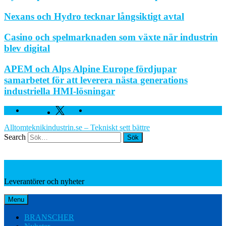
Nexans och Hydro tecknar långsiktigt avtal
Casino och spelmarknaden som växte när industrin
blev digital
APEM och Alps Alpine Europe fördjupar
samarbetet för att leverera nästa generations
industriella HMI-lösningar
Facebook
Twitter
Linkedin
Alltomteknikindustrin.se – Tekniskt sett bättre
Search
Leverantörer och nyheter
Leverantörer och nyheter
Menu
BRANSCHER