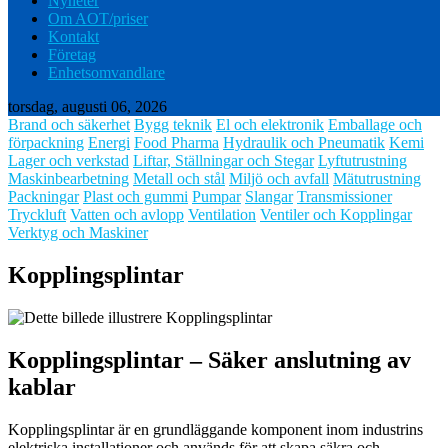
Nyheter
Om AOT/priser
Kontakt
Företag
Enhetsomvandlare
torsdag, augusti 06, 2026
Brand och säkerhet
Bygg teknik
El och elektronik
Emballage och
förpackning
Energi
Food Pharma
Hydraulik och Pneumatik
Kemi
Lager och verkstad
Liftar, Ställningar och Stegar
Lyftutrustning
Maskinbearbetning
Metall och stål
Miljö och avfall
Mätutrustning
Packningar
Plast och gummi
Pumpar
Slangar
Transmissioner
Tryckluft
Vatten och avlopp
Ventilation
Ventiler och Kopplingar
Verktyg och Maskiner
Kopplingsplintar
Kopplingsplintar – Säker anslutning av
kablar
Kopplingsplintar är en grundläggande komponent inom industrins
elektriska installationer och används för att skapa säkra och