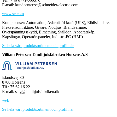
Tel.: +46 0771-360370
E-mail: kundcenter.se@schneider-electric.com
www.se.com
Kompetenser: Automation, Avbrottsfri kraft (UPS), Elbilsladdare,
Frekvensomriktare, Givare, Nödljus, Brandvarnare,
Överspänningsskydd, Elmätning, Ställdon, Apparatskåp,
Kapslingar, Operatörspaneler, Industri-PC (HMI)
Se hela vårt produktsortiment och profil här
Villiam Petersen Tandhjulsfabriken Horsens A/S
Islandsvej 30
8700 Horsens
Tlf.: 75 62 16 22
E-mail: salg@tandhjulsfabriken.dk
web
Se hela vårt produktsortiment och profil här