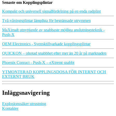
Senaste om Kopplingsplintar
Kompakt och universell signalfördelning på en enda radplint
Två-våningsplintar lämpliga för begränsade utrymmen
MaXimalt utnyttjande av snabbaste möjliga anslutningsteknik -
Push-X
OEM Electronics - Svensktillvarkade kopplingsplintar
QUICKON – ohotad snabbhet efter mer än 20 år på marknaden
Phoenix Conract - Push-X – eXtremt snabbt
YTMONTERAD KOPPLINGSDOSA FÖR INTERNT OCH
EXTERNT BRUK
Inläggsnavigering
Explosionssäker utrustning
Kontakter