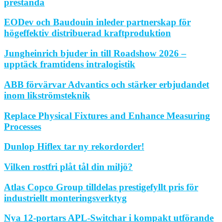
prestanda
EODev och Baudouin inleder partnerskap för
högeffektiv distribuerad kraftproduktion
Jungheinrich bjuder in till Roadshow 2026 –
upptäck framtidens intralogistik
ABB förvärvar Advantics och stärker erbjudandet
inom likströmsteknik
Replace Physical Fixtures and Enhance Measuring
Processes
Dunlop Hiflex tar ny rekordorder!
Vilken rostfri plåt tål din miljö?
Atlas Copco Group tilldelas prestigefyllt pris för
industriellt monteringsverktyg
Nya 12-portars APL-Switchar i kompakt utförande