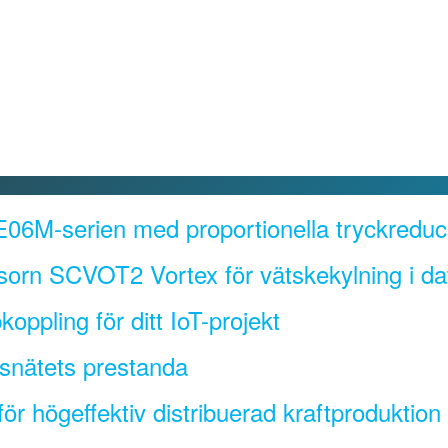
06M-serien med proportionella tryckreduce
sorn SCVOT2 Vortex för vätskekylning i da
oppling för ditt IoT-projekt
gsnätets prestanda
r högeffektiv distribuerad kraftproduktion