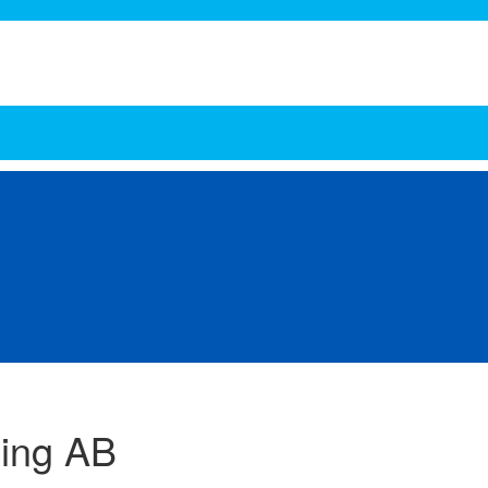
Energi
Food Pharma
Hydraulik och Pneumatik
Kemi
Lager och verkstad
Lift
r
Transmissioner
Tryckluft
Vatten och avlopp
Ventilation
Ventiler och Koppli
ning AB