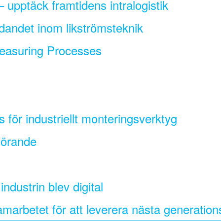
 upptäck framtidens intralogistik
dandet inom likströmsteknik
easuring Processes
is för industriellt monteringsverktyg
förande
dustrin blev digital
arbetet för att leverera nästa generations