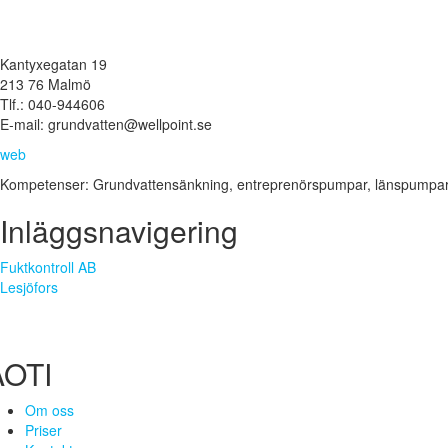
Kantyxegatan 19
213 76 Malmö
Tlf.: 040-944606
E-mail: grundvatten@wellpoint.se
web
Kompetenser: Grundvattensänkning, entreprenörspumpar, länspumpar
Inläggsnavigering
Fuktkontroll AB
Lesjöfors
AOTI
Om oss
Priser