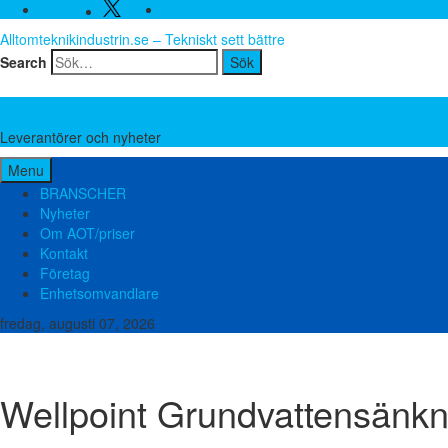
Twitter
Facebook
Linkedin
Alltomteknikindustrin.se – Tekniskt sett bättre
Search
Leverantörer och nyheter
Leverantörer och nyheter
Menu
BRANSCHER
Nyheter
Om AOT/priser
Kontakt
Företag
Enhetsomvandlare
fredag, augusti 07, 2026
Brand och säkerhet
Bygg teknik
El och elektronik
Emballage och förpackning
Miljö och avfall
Mätutrustning
Packningar
Plast och gummi
Pumpar
Slanga
Wellpoint Grundvattensänk