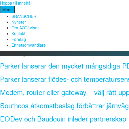
Hoppa till innehåll
Menu
BRANSCHER
Nyheter
Om AOT/priser
Kontakt
Företag
Enhetsomvandlare
Senaste nytt
Parker lanserar den mycket mångsidiga PE
Parker lanserar flödes- och temperatursen
Modem, router eller gateway – välj rätt uppk
Southcos åtkomstbeslag förbättrar järnvä
EODev och Baudouin inleder partnerskap fö