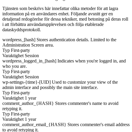
Tjänsten som beskrivs här innefattar olika metoder för att lagra
information på en användares enhet. Följande avsnitt ger en
detaljerad redogörelse för dessa tekniker, med betoning på deras roll
i att förbättra användarupplevelsen och följa etablerade
dataskyddsprotokoll.
wordpress_[hash]
Stores authentication details. Limited to the
Administration Screen area.
Typ
First-party
Varaktighet
Session
wordpress_logged_in_[hash]
Indicates when you're logged in, and
who you are.
Typ
First-party
Varaktighet
Session
wp-settings-{time}-[UID]
Used to customize your view of the
admin interface and possibly the main site interface.
Typ
First-party
Varaktighet
1 year
comment_author_{HASH}
Stores commenter's name to avoid
retyping it.
Typ
First-party
Varaktighet
1 year
comment_author_email_{HASH}
Stores commenter's email address
to avoid retyping it.