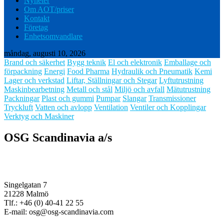
Nyheter
Om AOT/priser
Kontakt
Företag
Enhetsomvandlare
måndag, augusti 10, 2026
Brand och säkerhet
Bygg teknik
El och elektronik
Emballage och
förpackning
Energi
Food Pharma
Hydraulik och Pneumatik
Kemi
Lager och verkstad
Liftar, Ställningar och Stegar
Lyftutrustning
Maskinbearbetning
Metall och stål
Miljö och avfall
Mätutrustning
Packningar
Plast och gummi
Pumpar
Slangar
Transmissioner
Tryckluft
Vatten och avlopp
Ventilation
Ventiler och Kopplingar
Verktyg och Maskiner
OSG Scandinavia a/s
Singelgatan 7
21228 Malmö
Tlf.: +46 (0) 40-41 22 55
E-mail: osg@osg-scandinavia.com