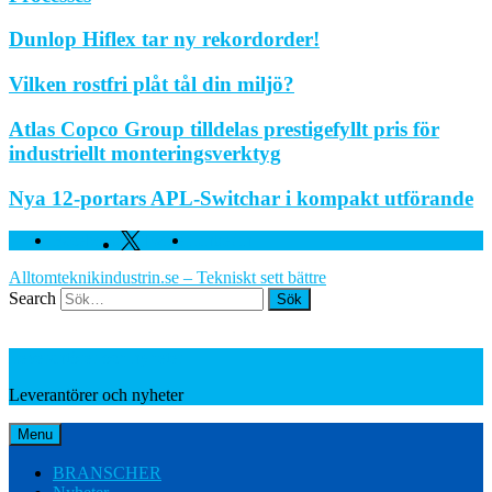
Dunlop Hiflex tar ny rekordorder!
Vilken rostfri plåt tål din miljö?
Atlas Copco Group tilldelas prestigefyllt pris för
industriellt monteringsverktyg
Nya 12-portars APL-Switchar i kompakt utförande
Facebook
Twitter
Linkedin
Alltomteknikindustrin.se – Tekniskt sett bättre
Search
Leverantörer och nyheter
Leverantörer och nyheter
Menu
BRANSCHER