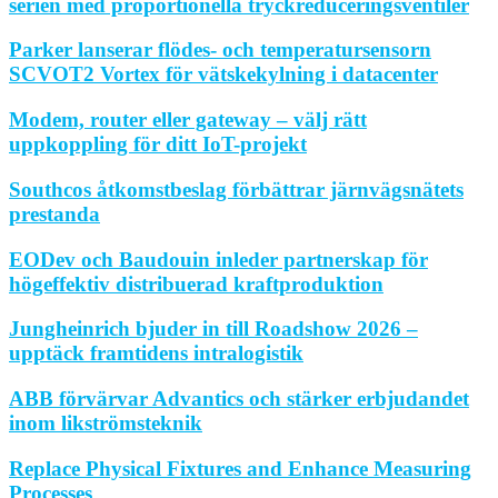
serien med proportionella tryckreduceringsventiler
Parker lanserar flödes- och temperatursensorn
SCVOT2 Vortex för vätskekylning i datacenter
Modem, router eller gateway – välj rätt
uppkoppling för ditt IoT-projekt
Southcos åtkomstbeslag förbättrar järnvägsnätets
prestanda
EODev och Baudouin inleder partnerskap för
högeffektiv distribuerad kraftproduktion
Jungheinrich bjuder in till Roadshow 2026 –
upptäck framtidens intralogistik
ABB förvärvar Advantics och stärker erbjudandet
inom likströmsteknik
Replace Physical Fixtures and Enhance Measuring
Processes