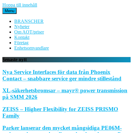
Hoppa till innehåll
Menu
BRANSCHER
Nyheter
Om AOT/priser
Kontakt
Företag
Enhetsomvandlare
Senaste nytt
Nya Service Interfaces för data från Phoenix
Contact – snabbare service ger mindre stillestånd
XL-säkerhetsbromsar – mayr® power transmission
på SMM 2026
ZEISS – Higher Flexibility for ZEISS PRISMO
Family
Parker lanserar den mycket mångsidiga PE06M-