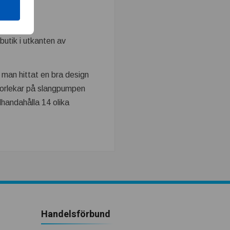
utik i utkanten av
man hittat en bra design
torlekar på slangpumpen
lhandahålla 14 olika
Handelsförbund