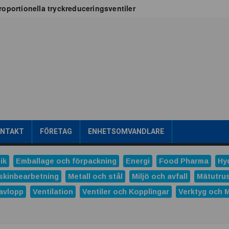
oportionella tryckreduceringsventiler
x för vätskekylning i datacenter
oT-projekt
a
tribuerad kraftproduktion
ens intralogistik
römsteknik
es
Dunlop Hiflex tar ny rekordorder!
las prestigefyllt pris för industriellt monteringsverktyg
ONTAKT
FÖRETAG
ENHETSOMVANDLARE
ns och Hydro tecknar långsiktigt avtal
tal
ik
Emballage och förpackning
Energi
Food Pharma
Hy
verera nästa generations industriella HMI-lösningar
skinbearbetning
Metall och stål
Miljö och avfall
Mätutru
avlopp
Ventilation
Ventiler och Kopplingar
Verktyg och 