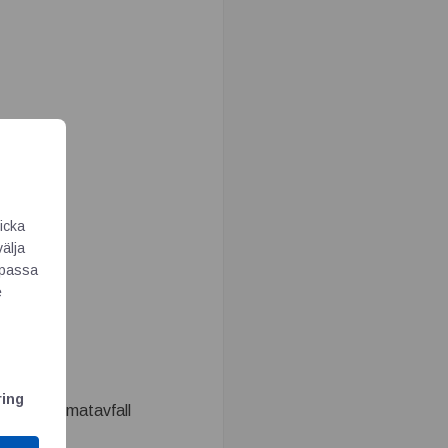
icka
välja
Anpassa
e
ring
dling av matavfall