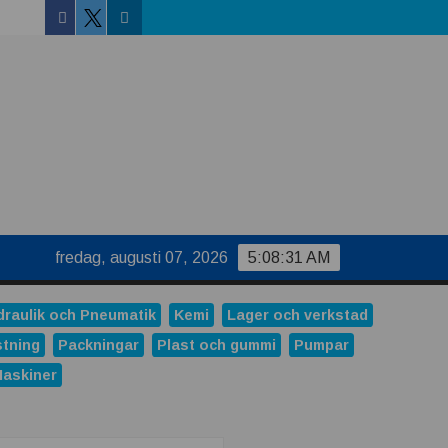
Facebook
Linkedin
Twitter
fredag, augusti 07, 2026
5:08:31 AM
draulik och Pneumatik
Kemi
Lager och verkstad
stning
Packningar
Plast och gummi
Pumpar
Maskiner