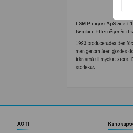
t
r
LSM Pumper ApS
är ett 
i
Børglum. Efter några år i 
n
1993 producerades den förs
men genom åren gjordes do
.
från små till mycket stora.
storlekar.
s
e
–
T
AOTI
Kunskaps
e