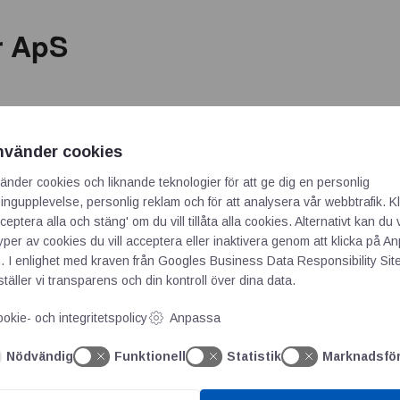
 ApS
nvänder cookies
änder cookies och liknande teknologier för att ge dig en personlig
ngupplevelse, personlig reklam och för att analysera vår webbtrafik. Kl
ceptera alla och stäng' om du vill tillåta alla cookies. Alternativt kan du 
typer av cookies du vill acceptera eller inaktivera genom att klicka på 
. I enlighet med kraven från
Googles Business Data Responsibility Sit
täller vi transparens och din kontroll över dina data.
okie- och integritetspolicy
Anpassa
Nödvändig
Funktionell
Statistik
Marknadsfö
par, doserpumpar, rostfria pumpar, slangpumpar, biogas, behan