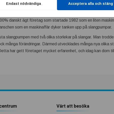
Endast nödvändiga
Acceptera alla och stäng
100% danskt ägt företag som startade 1982 som en liten maskinb
branschen som en maskinaffär dyker tanken upp på slangpumpar.
ta slangpumpen med två olika storlekar på slangar. Man trodde 
ck många förändringar. Därmed utvecklades många nya olika s
 Detta har gett företaget mycket erfarenhet, och idag kan dom til
centrum
Värt att besöka