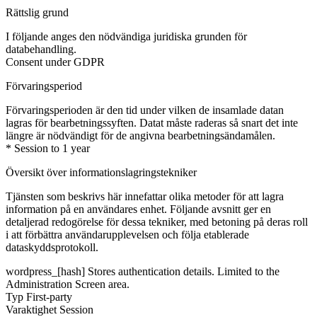
Rättslig grund
I följande anges den nödvändiga juridiska grunden för
databehandling.
Consent under GDPR
Förvaringsperiod
Förvaringsperioden är den tid under vilken de insamlade datan
lagras för bearbetningssyften. Datat måste raderas så snart det inte
längre är nödvändigt för de angivna bearbetningsändamålen.
* Session to 1 year
Översikt över informationslagringstekniker
Tjänsten som beskrivs här innefattar olika metoder för att lagra
information på en användares enhet. Följande avsnitt ger en
detaljerad redogörelse för dessa tekniker, med betoning på deras roll
i att förbättra användarupplevelsen och följa etablerade
dataskyddsprotokoll.
wordpress_[hash]
Stores authentication details. Limited to the
Administration Screen area.
Typ
First-party
Varaktighet
Session