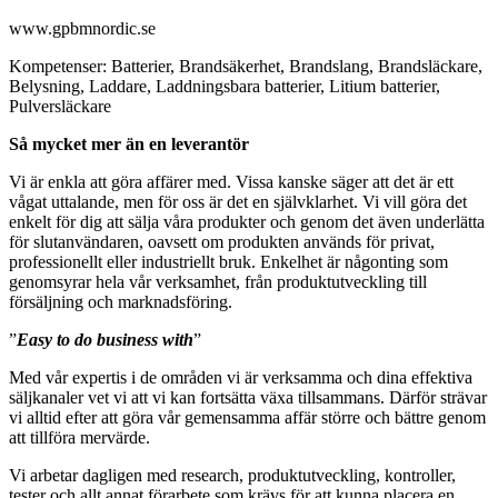
www.gpbmnordic.se
Kompetenser: Batterier, Brandsäkerhet, Brandslang, Brandsläckare,
Belysning, Laddare, Laddningsbara batterier, Litium batterier,
Pulversläckare
Så mycket mer än en leverantör
Vi är enkla att göra affärer med. Vissa kanske säger att det är ett
vågat uttalande, men för oss är det en självklarhet. Vi vill göra det
enkelt för dig att sälja våra produkter och genom det även underlätta
för slutanvändaren, oavsett om produkten används för privat,
professionellt eller industriellt bruk. Enkelhet är någonting som
genomsyrar hela vår verksamhet, från produktutveckling till
försäljning och marknadsföring.
”
Easy to do business with
”
Med vår expertis i de områden vi är verksamma och dina effektiva
säljkanaler vet vi att vi kan fortsätta växa tillsammans. Därför strävar
vi alltid efter att göra vår gemensamma affär större och bättre genom
att tillföra mervärde.
Vi arbetar dagligen med research, produktutveckling, kontroller,
tester och allt annat förarbete som krävs för att kunna placera en