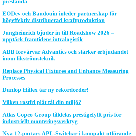
prestanda
EODev och Baudouin inleder partnerskap för
högeffektiv distribuerad kraftproduktion
Jungheinrich bjuder in till Roadshow 2026 –
upptäck framtidens intralogistik
ABB förvärvar Advantics och stärker erbjudandet
inom likströmsteknik
Replace Physical Fixtures and Enhance Measuring
Processes
Dunlop Hiflex tar ny rekordorder!
Vilken rostfri plåt tål din miljö?
Atlas Copco Group tilldelas prestigefyllt pris för
industriellt monteringsverktyg
Nya 12-portars APL-Switchar i kompakt utförande