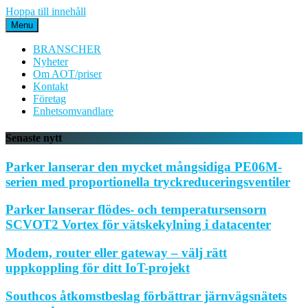
Hoppa till innehåll
Menu
BRANSCHER
Nyheter
Om AOT/priser
Kontakt
Företag
Enhetsomvandlare
Senaste nytt
Parker lanserar den mycket mångsidiga PE06M-
serien med proportionella tryckreduceringsventiler
Parker lanserar flödes- och temperatursensorn
SCVOT2 Vortex för vätskekylning i datacenter
Modem, router eller gateway – välj rätt
uppkoppling för ditt IoT-projekt
Southcos åtkomstbeslag förbättrar järnvägsnätets