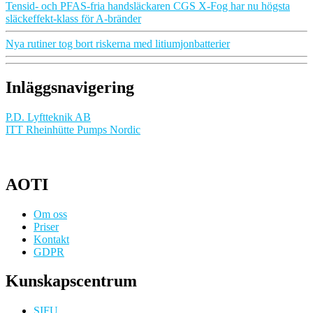
Tensid- och PFAS-fria handsläckaren CGS X-Fog har nu högsta
släckeffekt-klass för A-bränder
Nya rutiner tog bort riskerna med litiumjonbatterier
Inläggsnavigering
P.D. Lyftteknik AB
ITT Rheinhütte Pumps Nordic
AOTI
Om oss
Priser
Kontakt
GDPR
Kunskapscentrum
SIFU