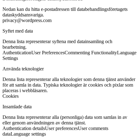
Nedan kan du hitta e-postadressen till databehandlingsföretagets
dataskyddsansvariga.
privacy@wordpress.com
Syftet med data
Denna lista representerar syftena med datainsamling och
bearbetning.
Authentication
User Preferences
Commenting Functionality
Language
Settings
Använda teknologier
Denna lista representerar alla teknologier som denna tjänst använder
för att samla in data. Typiska teknologier är cookies och pixlar som
placeras i webbläsaren.
Cookies
Insamlade data
Denna lista representerar alla (personliga) data som samlas in av
eller genom användningen av denna tjänst.
Authentication details
User preferences
User comments
data
Language settings