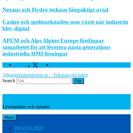
Nexans och Hydro tecknar långsiktigt avtal
Casino och spelmarknaden som växte när industrin
blev digital
APEM och Alps Alpine Europe fördjupar
samarbetet för att leverera nästa generations
industriella HMI-lösningar
Facebook
Twitter
Linkedin
Alltomteknikindustrin.se – Tekniskt sett bättre
Search
Leverantörer och nyheter
Leverantörer och nyheter
Menu
BRANSCHER