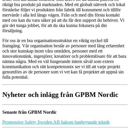
riktigt bra produkt på marknaden. Med ett globalt nätverk och lokal
förståelse följer vi produkten från fabrik till konsument och tillför
mervärde i alla led längs vägen. Från och med din första kontakt
med oss kan du vara säker på att du får den support du behöver. Vi
gör det tunga jobbet, för att du ska kunna fokusera på din
försäljning.
För oss är en bra organisationsstruktur en viktig nyckel till
framgång. Vår organisation består av personer med lång erfarenhet
och stor kunskap inom våra områden, personer med ett
innovationstänk, ingenjörer, kreatörer och problemlösare för att bara
nämna några. Med en väl fungerande intern såväl som extern
kommunikation och rätt kompetensmix ser vi till att varje projekt
genomförs av de personer som vi vet kan få projektet att uppnå sin
fulla potential.
Nyheter och inlägg från GPBM Nordic
Senaste från GPBM Nordic
Progressive Safety Sweden AB bakom banbrytande teknik