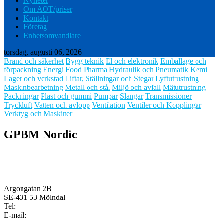
Nyheter
Om AOT/priser
Kontakt
Företag
Enhetsomvandlare
torsdag, augusti 06, 2026
Brand och säkerhet
Bygg teknik
El och elektronik
Emballage och
förpackning
Energi
Food Pharma
Hydraulik och Pneumatik
Kemi
Lager och verkstad
Liftar, Ställningar och Stegar
Lyftutrustning
Maskinbearbetning
Metall och stål
Miljö och avfall
Mätutrustning
Packningar
Plast och gummi
Pumpar
Slangar
Transmissioner
Tryckluft
Vatten och avlopp
Ventilation
Ventiler och Kopplingar
Verktyg och Maskiner
GPBM Nordic
Argongatan 2B
SE-431 53 Mölndal
Tel:
E-mail: