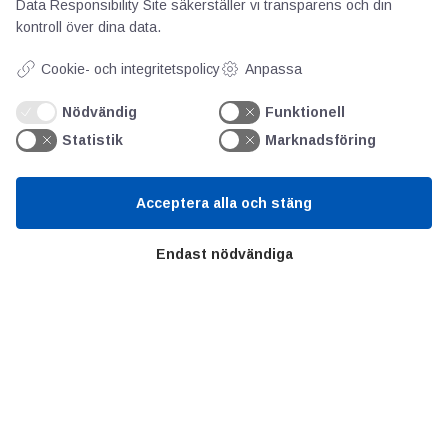
Data Responsibility Site
säkerställer vi transparens och din
Kunskapscentrum
kontroll över dina data.
Cookie- och integritetspolicy
Anpassa
SIFU
Chalmers Industriteknik
Nödvändig
Funktionell
Statistik
Marknadsföring
Värt att besöka
Acceptera alla och stäng
Altomteknik
Altombyen
Endast nödvändiga
Handelsförbund
Teknikföretagen
Sveriges Ingenjörer