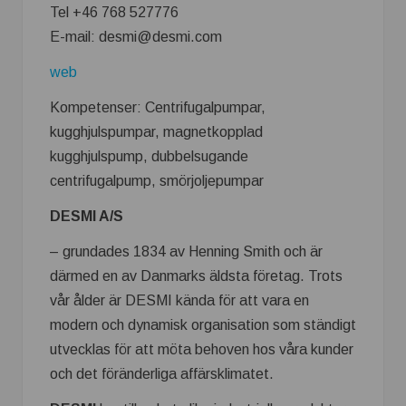
Tel +46 768 527776
E-mail: desmi@desmi.com
web
Kompetenser: Centrifugalpumpar,
kugghjulspumpar, magnetkopplad
kugghjulspump, dubbelsugande
centrifugalpump, smörjoljepumpar
DESMI A/S
– grundades 1834 av Henning Smith och är
därmed en av Danmarks äldsta företag. Trots
vår ålder är DESMI kända för att vara en
modern och dynamisk organisation som ständigt
utvecklas för att möta behoven hos våra kunder
och det föränderliga affärsklimatet.