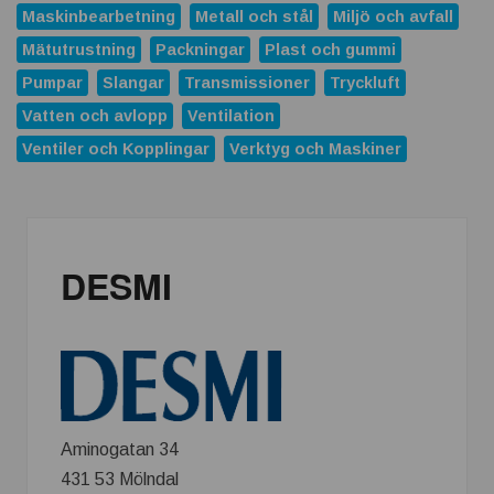
Maskinbearbetning
Metall och stål
Miljö och avfall
Mätutrustning
Packningar
Plast och gummi
Pumpar
Slangar
Transmissioner
Tryckluft
Vatten och avlopp
Ventilation
Ventiler och Kopplingar
Verktyg och Maskiner
DESMI
Aminogatan 34
431 53 Mölndal