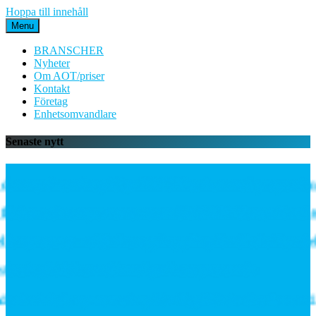
Hoppa till innehåll
Menu
BRANSCHER
Nyheter
Om AOT/priser
Kontakt
Företag
Enhetsomvandlare
Senaste nytt
en mycket mångsidiga PE06M-serien med proportionella
lödes- och temperatursensorn SCVOT2 Vortex för vätske
r gateway – välj rätt uppkoppling för ditt IoT-projekt
eslag förbättrar järnvägsnätets prestanda
n inleder partnerskap för högeffektiv distribuerad k