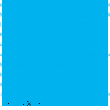
r in till Roadshow 2026 – upptäck framtidens intralog
antics och stärker erbjudandet inom likströmsteknik
Fixtures and Enhance Measuring Processes
 ny rekordorder!
tål din miljö?
illdelas prestigefyllt pris för industriellt monteringsv
L-Switchar i kompakt utförande
ecknar långsiktigt avtal
rknaden som växte när industrin blev digital
ne Europe fördjupar samarbetet för att leverera näst
Facebook
Twitter
Linkedin