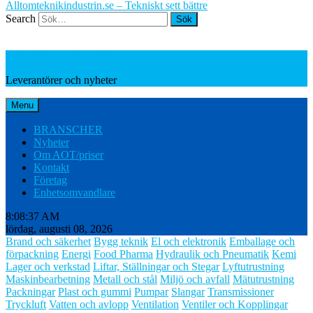
Alltomteknikindustrin.se – Tekniskt sett bättre
Search
Leverantörer och nyheter
Leverantörer och nyheter
Menu
BRANSCHER
Nyheter
Om AOT/priser
Kontakt
Företag
Enhetsomvandlare
8:08:38 AM
lördag, augusti 08, 2026
Brand och säkerhet
Bygg teknik
El och elektronik
Emballage och
förpackning
Energi
Food Pharma
Hydraulik och Pneumatik
Kemi
Lager och verkstad
Liftar, Ställningar och Stegar
Lyftutrustning
Maskinbearbetning
Metall och stål
Miljö och avfall
Mätutrustning
Packningar
Plast och gummi
Pumpar
Slangar
Transmissioner
Tryckluft
Vatten och avlopp
Ventilation
Ventiler och Kopplingar