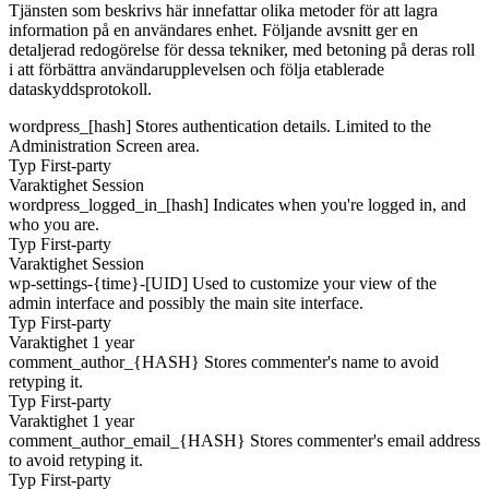
Tjänsten som beskrivs här innefattar olika metoder för att lagra
information på en användares enhet. Följande avsnitt ger en
detaljerad redogörelse för dessa tekniker, med betoning på deras roll
i att förbättra användarupplevelsen och följa etablerade
dataskyddsprotokoll.
wordpress_[hash]
Stores authentication details. Limited to the
Administration Screen area.
Typ
First-party
Varaktighet
Session
wordpress_logged_in_[hash]
Indicates when you're logged in, and
who you are.
Typ
First-party
Varaktighet
Session
wp-settings-{time}-[UID]
Used to customize your view of the
admin interface and possibly the main site interface.
Typ
First-party
Varaktighet
1 year
comment_author_{HASH}
Stores commenter's name to avoid
retyping it.
Typ
First-party
Varaktighet
1 year
comment_author_email_{HASH}
Stores commenter's email address
to avoid retyping it.
Typ
First-party