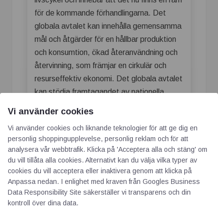
för de kommande förhandlingarna. Det
globala avtalet kan innehålla gemensamma
mål och åtgärder för en hållbar produktion
och konsumtion, ökad återanvändning och
återvinning, som främjar en cirkulär och
resurseffektiv ekonomi. Det globala avtalet
kan stödja framtagandet av nationella
handlingsplaner för plast. Förhandlingarna
Vi använder cookies
förväntas inledas under andra halvan av
Vi använder cookies och liknande teknologier för att ge dig en
2022 och ska vara klara till 2024.
personlig shoppingupplevelse, personlig reklam och för att
analysera vår webbtrafik. Klicka på 'Acceptera alla och stäng' om
− Utvecklingen av ett globalt avtal mot
du vill tillåta alla cookies. Alternativt kan du välja vilka typer av
plastföroreningar som ska skapa en cirkulär
cookies du vill acceptera eller inaktivera genom att klicka på
ekonomi kräver samarbete mellan
Anpassa nedan. I enlighet med kraven från
Googles Business
regeringar, den privata sektorn,
Data Responsibility Site
säkerställer vi transparens och din
kontroll över dina data.
civilsamhället och akademin.
Plastbranschen ser nu fram emot att