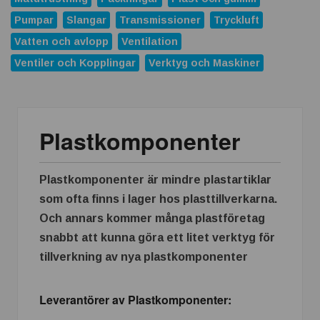
ABB förvärvar Advantics och stärker erbjudandet inom
likströmsteknik
Pumpar
Slangar
Transmissioner
Tryckluft
Vatten och avlopp
Ventilation
Replace Physical Fixtures and Enhance Measuring
Processes
Ventiler och Kopplingar
Verktyg och Maskiner
Dunlop Hiflex tar ny rekordorder!
Vilken rostfri plåt tål din miljö?
Plastkomponenter
Atlas Copco Group tilldelas prestigefyllt pris för industriellt
monteringsverktyg
Nya 12-portars APL-Switchar i kompakt utförande
Plastkomponenter är mindre plastartiklar
Nexans och Hydro tecknar långsiktigt avtal
som ofta finns i lager hos plasttillverkarna.
Och annars kommer många plastföretag
Casino och spelmarknaden som växte när industrin blev
snabbt att kunna göra ett litet verktyg för
digital
tillverkning av nya plastkomponenter
APEM och Alps Alpine Europe fördjupar samarbetet för att
leverera nästa generations industriella HMI-lösningar
Leverantörer av Plastkomponenter: