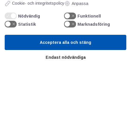
Cookie- och integritetspolicy
Anpassa
fortsätta vårt aktiva deltagande och bidrag
till nästa fas i förhandlingarna, säger Lena
Nödvändig
Funktionell
Lundberg.
Statistik
Marknadsföring
Acceptera alla och stäng
Endast nödvändiga
AOTI