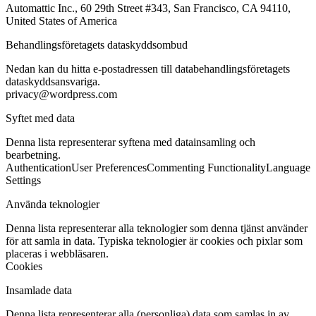
Automattic Inc., 60 29th Street #343, San Francisco, CA 94110,
United States of America
Behandlingsföretagets dataskyddsombud
Nedan kan du hitta e-postadressen till databehandlingsföretagets
dataskyddsansvariga.
privacy@wordpress.com
Syftet med data
Denna lista representerar syftena med datainsamling och
bearbetning.
Authentication
User Preferences
Commenting Functionality
Language
Settings
Använda teknologier
Denna lista representerar alla teknologier som denna tjänst använder
för att samla in data. Typiska teknologier är cookies och pixlar som
placeras i webbläsaren.
Cookies
Insamlade data
Denna lista representerar alla (personliga) data som samlas in av