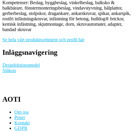
Kompetenser: Beslag, byggbeslag, vinkelbeslag, balksko &
balkbärare, fönstermonteringsbeslag, vindavstyvning, hålplattor,
gerberbeslag, stolpskor, dragankare, ankarskruvar, spikar, ankarspik,
rostfri infästningskruvar, infästning för betong, bulldog® brickor,
kemisk infästning, skjutmontage, dorn, skruvautomater, adapter,
bandad skruvar
Se hela vårt produktsortiment och profil här
Inläggsnavigering
Desinfektionsmedel
Silikon
AOTI
Om oss
Priser
Kontakt
GDPR