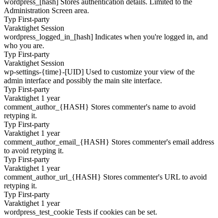
wordpress_[hash]
Stores authentication details. Limited to the
Administration Screen area.
Typ
First-party
Varaktighet
Session
wordpress_logged_in_[hash]
Indicates when you're logged in, and
who you are.
Typ
First-party
Varaktighet
Session
wp-settings-{time}-[UID]
Used to customize your view of the
admin interface and possibly the main site interface.
Typ
First-party
Varaktighet
1 year
comment_author_{HASH}
Stores commenter's name to avoid
retyping it.
Typ
First-party
Varaktighet
1 year
comment_author_email_{HASH}
Stores commenter's email address
to avoid retyping it.
Typ
First-party
Varaktighet
1 year
comment_author_url_{HASH}
Stores commenter's URL to avoid
retyping it.
Typ
First-party
Varaktighet
1 year
wordpress_test_cookie
Tests if cookies can be set.