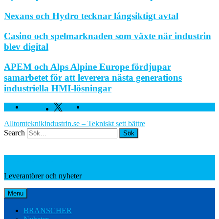
Nexans och Hydro tecknar långsiktigt avtal
Casino och spelmarknaden som växte när industrin
blev digital
APEM och Alps Alpine Europe fördjupar
samarbetet för att leverera nästa generations
industriella HMI-lösningar
Facebook
Twitter
Linkedin
Alltomteknikindustrin.se – Tekniskt sett bättre
Search
Leverantörer och nyheter
Leverantörer och nyheter
Menu
BRANSCHER