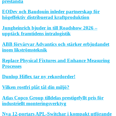
prestanda
EODev och Baudouin inleder partnerskap för
högeffektiv distribuerad kraftproduktion
Jungheinrich bjuder in till Roadshow 2026 –
upptäck framtidens intralogistik
ABB förvärvar Advantics och stärker erbjudandet
inom likströmsteknik
Replace Physical Fixtures and Enhance Measuring
Processes
Dunlop Hiflex tar ny rekordorder!
Vilken rostfri plåt tål din miljö?
Atlas Copco Group tilldelas prestigefyllt pris för
industriellt monteringsverktyg
Nya 12-portars APL-Switchar i kompakt utförande