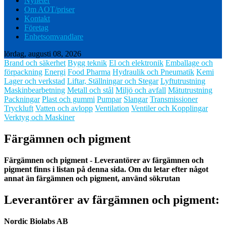
Nyheter
Om AOT/priser
Kontakt
Företag
Enhetsomvandlare
lördag, augusti 08, 2026
Brand och säkerhet
Bygg teknik
El och elektronik
Emballage och
förpackning
Energi
Food Pharma
Hydraulik och Pneumatik
Kemi
Lager och verkstad
Liftar, Ställningar och Stegar
Lyftutrustning
Maskinbearbetning
Metall och stål
Miljö och avfall
Mätutrustning
Packningar
Plast och gummi
Pumpar
Slangar
Transmissioner
Tryckluft
Vatten och avlopp
Ventilation
Ventiler och Kopplingar
Verktyg och Maskiner
Färgämnen och pigment
Färgämnen och pigment - Leverantörer av färgämnen och
pigment finns i listan på denna sida.
Om du letar efter något
annat än färgämnen och pigment, använd sökrutan
Leverantörer av färgämnen och pigment:
Nordic Biolabs AB