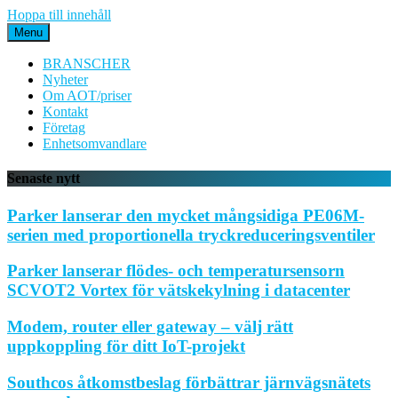
Hoppa till innehåll
Menu
BRANSCHER
Nyheter
Om AOT/priser
Kontakt
Företag
Enhetsomvandlare
Senaste nytt
Parker lanserar den mycket mångsidiga PE06M-
serien med proportionella tryckreduceringsventiler
Parker lanserar flödes- och temperatursensorn
SCVOT2 Vortex för vätskekylning i datacenter
Modem, router eller gateway – välj rätt
uppkoppling för ditt IoT-projekt
Southcos åtkomstbeslag förbättrar järnvägsnätets