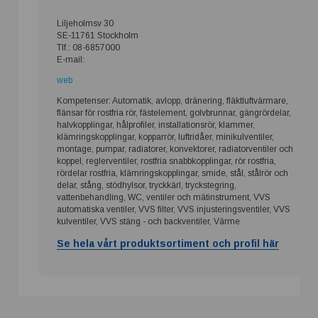
Liljeholmsv 30
SE-11761 Stockholm
Tlf.: 08-6857000
E-mail:
web
Kompetenser: Automatik, avlopp, dränering, fläktluftvärmare,
flänsar för rostfria rör, fästelement, golvbrunnar, gängrördelar,
halvkopplingar, hålprofiler, installationsrör, klammer,
klämringskopplingar, kopparrör, luftridåer, minikulventiler,
montage, pumpar, radiatorer, konvektorer, radiatorventiler och
koppel, reglerventiler, rostfria snabbkopplingar, rör rostfria,
rördelar rostfria, klämringskopplingar, smide, stål, stålrör och
delar, stång, stödhylsor, tryckkärl, tryckstegring,
vattenbehandling, WC, ventiler och mätinstrument, VVS
automatiska ventiler, VVS filter, VVS injusteringsventiler, VVS
kulventiler, VVS stäng - och backventiler, Värme
Se hela vårt produktsortiment och profil här