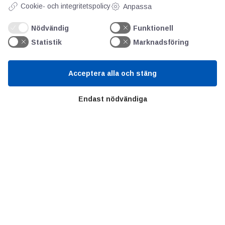
Cookie- och integritetspolicy
Anpassa
Värt att besöka
Nödvändig
Funktionell
Statistik
Marknadsföring
Altomteknik
Altombyen
Acceptera alla och stäng
Handelsförbund
Endast nödvändiga
Teknikföretagen
Sveriges Ingenjörer
Copyright © 2022 Alltomteknikindustrin.se - Alla rättigheter
förbehållna
Integritetspolicy