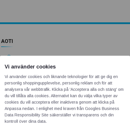
AOTI
Om oss
Priser
Vi använder cookies
Kontakt
Vi använder cookies och liknande teknologier för att ge dig en
GDPR
personlig shoppingupplevelse, personlig reklam och för att
analysera vår webbtrafik. Klicka på 'Acceptera alla och stäng' om
du vill tillåta alla cookies. Alternativt kan du välja vilka typer av
Kunskapscentrum
cookies du vill acceptera eller inaktivera genom att klicka på
Anpassa nedan. I enlighet med kraven från
Googles Business
SIFU
Data Responsibility Site
säkerställer vi transparens och din
kontroll över dina data.
Chalmers Industriteknik