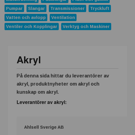
ABB förvärvar Advantics och stärker erbjudandet inom
likströmsteknik
Pumpar
Slangar
Transmissioner
Tryckluft
Vatten och avlopp
Ventilation
Replace Physical Fixtures and Enhance Measuring
Processes
Ventiler och Kopplingar
Verktyg och Maskiner
Dunlop Hiflex tar ny rekordorder!
Vilken rostfri plåt tål din miljö?
Akryl
Atlas Copco Group tilldelas prestigefyllt pris för industriellt
monteringsverktyg
Nya 12-portars APL-Switchar i kompakt utförande
På denna sida hittar du leverantörer av
Nexans och Hydro tecknar långsiktigt avtal
akryl, produktnyheter om akryl och
kunskap om akryl.
Casino och spelmarknaden som växte när industrin blev
Leverantörer av akryl:
digital
APEM och Alps Alpine Europe fördjupar samarbetet för att
leverera nästa generations industriella HMI-lösningar
Ahlsell Sverige AB