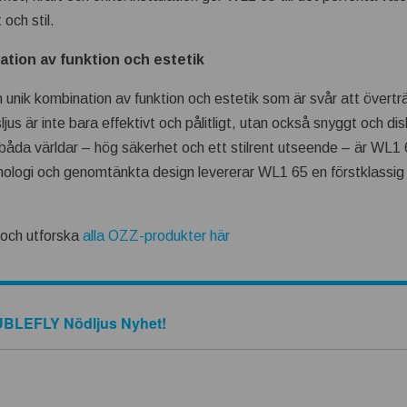
 och stil.
tion av funktion och estetik
 unik kombination av funktion och estetik som är svår att övertr
us är inte bara effektivt och pålitligt, utan också snyggt och di
 båda världar – hög säkerhet och ett stilrent utseende – är WL1 6
ologi och genomtänkta design levererar WL1 65 en förstklassig
och utforska
alla OZZ-produkter här
BLEFLY Nödljus Nyhet!