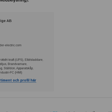
rige AB
er-electric.com
tsfri kraft (UPS), Elbilsladdare,
dljus, Brandvarnare,
, Ställdon, Apparatskåp,
Industri-PC (HMI)
timent och profil här
: