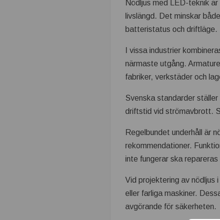
Nödljus med LED-teknik är
k
livslängd. Det minskar både
batteristatus och driftläge.
n
I vissa industrier kombinera
i
närmaste utgång. Armaturer
fabriker, verkstäder och lag
s
Svenska standarder ställer 
k
driftstid vid strömavbrott.
t
Regelbundet underhåll är nöd
rekommendationer. Funktion
s
inte fungerar ska reparera
e
Vid projektering av nödljus 
eller farliga maskiner. Dess
t
avgörande för säkerheten.