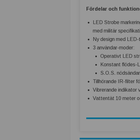
Fördelar och funktion
LED Strobe markering
med militär specifik
Ny design med LED-tek
3 användar-moder:
Operativt LED str
Konstant flödes-L
S.O.S. nödsända
Tillhörande IR-filter 
Vibrerande indikator 
Vattentät 10 meter o