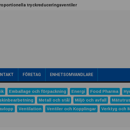
oportionella tryckreduceringsventiler
x för vätskekylning i datacenter
oT-projekt
a
tribuerad kraftproduktion
ens intralogistik
römsteknik
es
Dunlop Hiflex tar ny rekordorder!
las prestigefyllt pris för industriellt monteringsverktyg
ONTAKT
FÖRETAG
ENHETSOMVANDLARE
ns och Hydro tecknar långsiktigt avtal
tal
ik
Emballage och förpackning
Energi
Food Pharma
Hy
verera nästa generations industriella HMI-lösningar
skinbearbetning
Metall och stål
Miljö och avfall
Mätutru
avlopp
Ventilation
Ventiler och Kopplingar
Verktyg och 