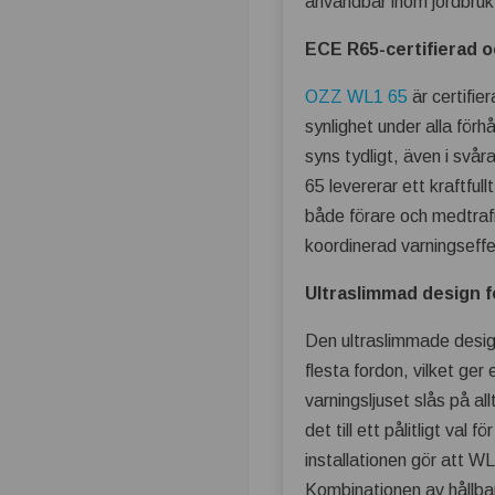
användbar inom jordbruk
ECE R65-certifierad 
OZZ WL1 65
är certifie
synlighet under alla förh
syns tydligt, även i svå
65 levererar ett kraftful
både förare och medtrafi
koordinerad varningseffe
Ultraslimmad design f
Den ultraslimmade desig
flesta fordon, vilket ger
varningsljuset slås på al
det till ett pålitligt va
installationen gör att W
Kombinationen av hållbarh