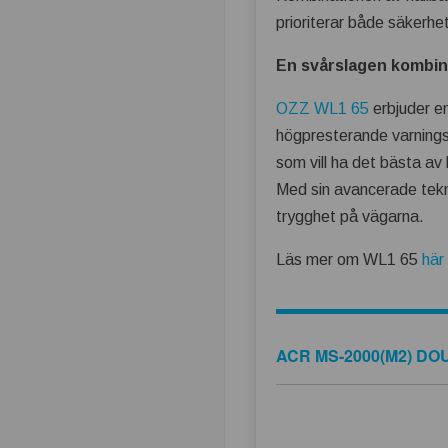
prioriterar både säkerhet
En svårslagen kombina
OZZ WL1 65
erbjuder en
högpresterande varningslj
som vill ha det bästa av
Med sin avancerade tekn
trygghet på vägarna.
Läs mer om WL1 65
här
ACR MS-2000(M2) DOU