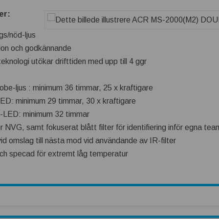
er:
s/nöd-ljus
ation och godkännande
nologi utökar drifttiden med upp till 4 ggr
obe-ljus : minimum 36 timmar, 25 x kraftigare
ED: minimum 29 timmar, 30 x kraftigare
r-LED: minimum 32 timmar
för NVG, samt fokuserat blått filter för identifiering inför egna te
vid omslag till nästa mod vid användande av IR-filter
ch specad för extremt låg temperatur