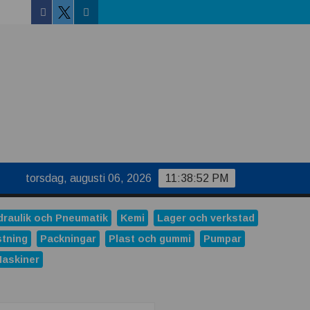
Facebook
Linkedin
Twitter
torsdag, augusti 06, 2026
11:38:53 PM
draulik och Pneumatik
Kemi
Lager och verkstad
stning
Packningar
Plast och gummi
Pumpar
Maskiner