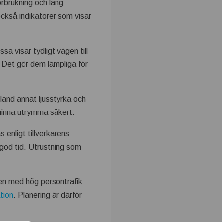
örbrukning och lång
ckså indikatorer som visar
sa visar tydligt vägen till
 Det gör dem lämpliga för
land annat ljusstyrka och
 hinna utrymma säkert.
 enligt tillverkarens
god tid. Utrustning som
åden med hög persontrafik
tion
. Planering är därför