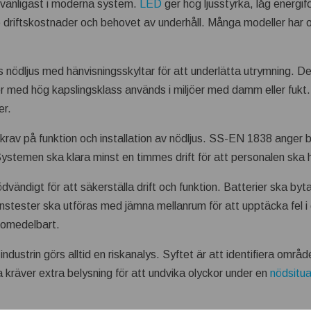
 vanligast i moderna system.
LED
ger hög ljusstyrka, låg energif
 driftskostnader och behovet av underhåll. Många modeller har o
s nödljus med hänvisningsskyltar för att underlätta utrymning. Des
 med hög kapslingsklass används i miljöer med damm eller fukt.
er.
krav på funktion och installation av nödljus. SS-EN 1838 anger b
 Systemen ska klara minst en timmes drift för att personalen ska
vändigt för att säkerställa drift och funktion. Batterier ska bytas
stester ska utföras med jämna mellanrum för att upptäcka fel i 
s omedelbart.
i industrin görs alltid en riskanalys. Syftet är att identifiera omr
a kräver extra belysning för att undvika olyckor under en
nödsitua