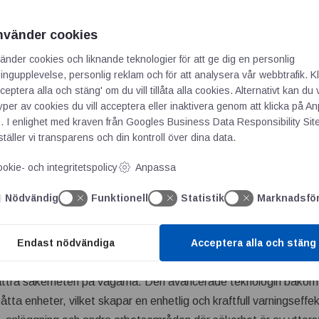
bidrar till trygghet och effektiv krishantering. Det skapar en säke
ter. Därför är nödljus en viktig investering i alla industriföretag
nvänder cookies
änder cookies och liknande teknologier för att ge dig en personlig
ngupplevelse, personlig reklam och för att analysera vår webbtrafik. Kl
ceptera alla och stäng' om du vill tillåta alla cookies. Alternativt kan du 
65 – ett varningsljus med svårslagen kombination av funkti
typer av cookies du vill acceptera eller inaktivera genom att klicka på 
. I enlighet med kraven från
Googles Business Data Responsibility Sit
täller vi transparens och din kontroll över dina data.
okie- och integritetspolicy
Anpassa
Nödvändig
Funktionell
Statistik
Marknadsfö
Endast nödvändiga
Acceptera alla och stäng
WL1 65
, ett innovativt varningsljus som är utvecklat för att er
gd olika situationer. Med sina kraftfulla orange LED-dioder hjälpe
ättra säkerheten på vägarna. Den avancerade teknologin bakom
l åtta enheter, vilket skapar en enhetlig och kraftfull varningseffe