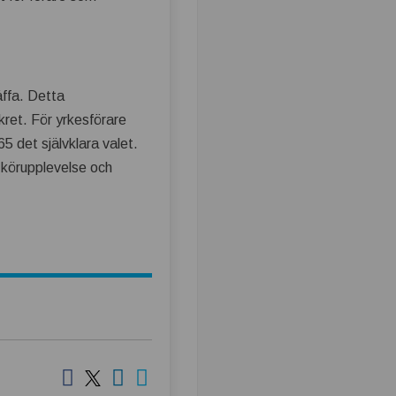
äffa. Detta
skret. För yrkesförare
5 det självklara valet.
 körupplevelse och