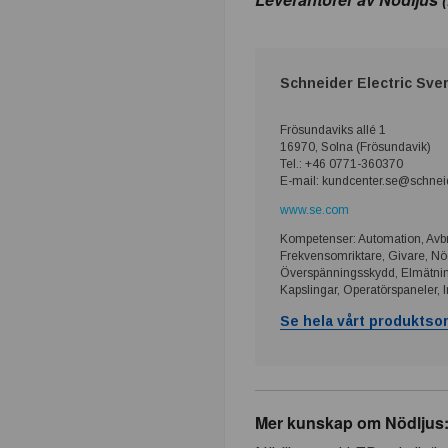
t
r
Schneider Electric Sve
i
Frösundaviks allé 1
n
16970, Solna (Frösundavik)
Tel.: +46 0771-360370
E-mail: kundcenter.se@schneid
.
www.se.com
s
Kompetenser: Automation, Avbrot
Frekvensomriktare, Givare, Nö
Överspänningsskydd, Elmätning
e
Kapslingar, Operatörspaneler, 
Se hela vårt produktsor
–
T
Mer kunskap om Nödljus
e