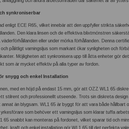
, anläggning och andra arbetsområden där säkerhet är av ytterst
och synkroniserbar
rad enligt ECE R65, vilket innebär att den uppfyller strikta säker
ållanden. Den klara linsen och de effektiva blixtmönstren säkerstäl
ra väderförhållanden eller under mörka förhållanden. Denna certif
lt och pålitligt varningsljus som markant ökar synligheten och förb
kanter. Möjligheten att synkronisera upp till åtta enheter gör det
kt som är mycket effektiv på alla typer av fordon.
ör snygg och enkel Installation
nen, med en höjd på endast 15 mm, gör att OZZ WL1 65 diskret 
 ett stilrent och professionellt utseende. Trots sin diskreta design
lt annat än blygsam. WL1 65 är byggt för att vara både hållbart och
l för yrkesförare som behöver ett varningsljus som klarar tuffa arbe
L1 65 snabbt kan monteras på fordonet, vilket sparar tid och mins
et, kraft och enkel installation gör WL1 65 till det perfekta val