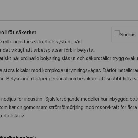
oll för säkerhet
 roll i industrins säkerhetssystem. Vid
 det viktigt att arbetsplatser förblir belysta.
skt när ordinarie belysning slås ut och säkerställer trygg evaku
ta stora lokaler med komplexa utrymningsvägar. Därför installeras
r. Belysningen hjälper personal och besökare att snabbt hitta vä
nödljus för industrin. Självförsörjande modeller har inbyggda bat
tem har en gemensam strömförsörjning med reservkraft för flera 
kerhetskrav.
(Nödbelysning)
: