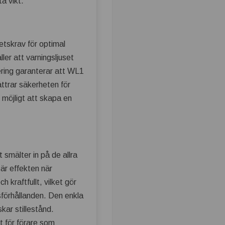
a vikt.
hetskrav för optimal
ler att varningsljuset
iering garanterar att WL1
ättrar säkerheten för
 möjligt att skapa en
smälter in på de allra
 är effekten när
 kraftfullt, vilket gör
tsförhållanden. Den enkla
kar stillestånd.
et för förare som