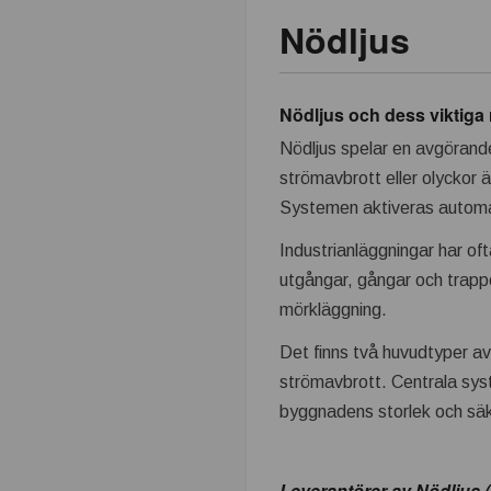
Nödljus
k
n
Nödljus och dess viktiga r
i
Nödljus spelar en avgörande
strömavbrott eller olyckor är
k
Systemen aktiveras automati
i
Industrianläggningar har of
utgångar, gångar och trappo
n
mörkläggning.
d
Det finns två huvudtyper av 
strömavbrott. Centrala sys
u
byggnadens storlek och sä
s
Leverantörer av Nödljus 