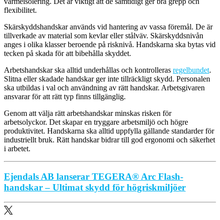
värmeisolering. Det är viktigt att de samtidigt ger bra grepp och
flexibilitet.
Skärskyddshandskar används vid hantering av vassa föremål. De är
tillverkade av material som kevlar eller stålväv. Skärskyddsnivån
anges i olika klasser beroende på risknivå. Handskarna ska bytas vid
tecken på skada för att bibehålla skyddet.
Arbetshandskar ska alltid underhållas och kontrolleras
regelbundet
.
Slitna eller skadade handskar ger inte tillräckligt skydd. Personalen
ska utbildas i val och användning av rätt handskar. Arbetsgivaren
ansvarar för att rätt typ finns tillgänglig.
Genom att välja rätt arbetshandskar minskas risken för
arbetsolyckor. Det skapar en tryggare arbetsmiljö och högre
produktivitet. Handskarna ska alltid uppfylla gällande standarder för
industriellt bruk. Rätt handskar bidrar till god ergonomi och säkerhet
i arbetet.
Ejendals AB lanserar TEGERA® Arc Flash-
handskar – Ultimat skydd för högriskmiljöer