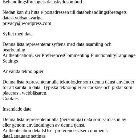
Behandlingsföretagets dataskyddsombud
Nedan kan du hitta e-postadressen till databehandlingsföretagets
dataskyddsansvariga.
privacy@wordpress.com
Syftet med data
Denna lista representerar syftena med datainsamling och
bearbetning.
Authentication
User Preferences
Commenting Functionality
Language
Settings
Använda teknologier
Denna lista representerar alla teknologier som denna tjänst använder
för att samla in data. Typiska teknologier är cookies och pixlar som
placeras i webbläsaren.
Cookies
Insamlade data
Denna lista representerar alla (personliga) data som samlas in av
eller genom användningen av denna tjänst.
Authentication details
User preferences
User comments
data
Language settings