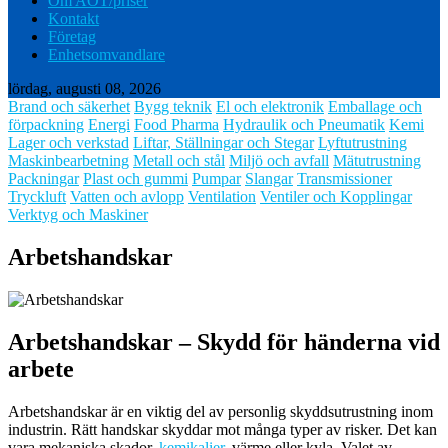
Om AOT/priser
Kontakt
Företag
Enhetsomvandlare
lördag, augusti 08, 2026
Brand och säkerhet
Bygg teknik
El och elektronik
Emballage och
förpackning
Energi
Food Pharma
Hydraulik och Pneumatik
Kemi
Lager och verkstad
Liftar, Ställningar och Stegar
Lyftutrustning
Maskinbearbetning
Metall och stål
Miljö och avfall
Mätutrustning
Packningar
Plast och gummi
Pumpar
Slangar
Transmissioner
Tryckluft
Vatten och avlopp
Ventilation
Ventiler och Kopplingar
Verktyg och Maskiner
Arbetshandskar
Arbetshandskar – Skydd för händerna vid
arbete
Arbetshandskar är en viktig del av personlig skyddsutrustning inom
industrin. Rätt handskar skyddar mot många typer av risker. Det kan
vara mekaniska skador,
kemikalier
, värme eller kyla. Valet av