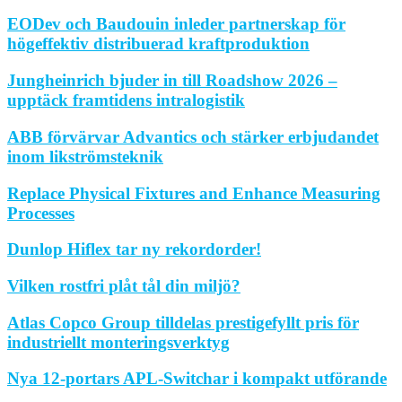
EODev och Baudouin inleder partnerskap för
högeffektiv distribuerad kraftproduktion
Jungheinrich bjuder in till Roadshow 2026 –
upptäck framtidens intralogistik
ABB förvärvar Advantics och stärker erbjudandet
inom likströmsteknik
Replace Physical Fixtures and Enhance Measuring
Processes
Dunlop Hiflex tar ny rekordorder!
Vilken rostfri plåt tål din miljö?
Atlas Copco Group tilldelas prestigefyllt pris för
industriellt monteringsverktyg
Nya 12-portars APL-Switchar i kompakt utförande