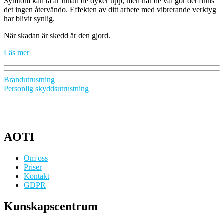
Symtom kan ta år innan de dyker upp, men när de väl gör det finns
det ingen återvändo. Effekten av ditt arbete med vibrerande verktyg
har blivit synlig.
När skadan är skedd är den gjord.
Läs mer
Inläggsnavigering
Brandutrustning
Personlig skyddsutrustning
AOTI
Om oss
Priser
Kontakt
GDPR
Kunskapscentrum