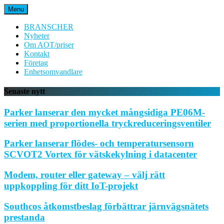
Hoppa
Menu
till
innehåll
BRANSCHER
Nyheter
Om AOT/priser
Kontakt
Företag
Enhetsomvandlare
Senaste nytt
Parker lanserar den mycket mångsidiga PE06M-
serien med proportionella tryckreduceringsventiler
Parker lanserar flödes- och temperatursensorn
SCVOT2 Vortex för vätskekylning i datacenter
Modem, router eller gateway – välj rätt
uppkoppling för ditt IoT-projekt
Southcos åtkomstbeslag förbättrar järnvägsnätets
prestanda