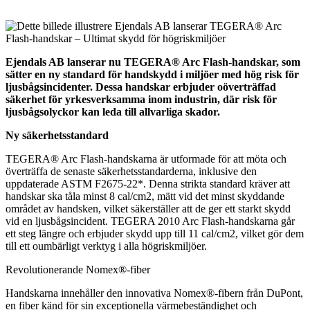
Ejendals AB lanserar nu TEGERA® Arc Flash-handskar, som
sätter en ny standard för handskydd i miljöer med hög risk för
ljusbågsincidenter. Dessa handskar erbjuder oöverträffad
säkerhet för yrkesverksamma inom industrin, där risk för
ljusbågsolyckor kan leda till allvarliga skador.
Ny säkerhetsstandard
TEGERA® Arc Flash-handskarna är utformade för att möta och
överträffa de senaste säkerhetsstandarderna, inklusive den
uppdaterade ASTM F2675-22*. Denna strikta standard kräver att
handskar ska tåla minst 8 cal/cm2, mätt vid det minst skyddande
området av handsken, vilket säkerställer att de ger ett starkt skydd
vid en ljusbågsincident. TEGERA 2010 Arc Flash-handskarna går
ett steg längre och erbjuder skydd upp till 11 cal/cm2, vilket gör dem
till ett oumbärligt verktyg i alla högriskmiljöer.
Revolutionerande Nomex®-fiber
Handskarna innehåller den innovativa Nomex®-fibern från DuPont,
en fiber känd för sin exceptionella värmebeständighet och