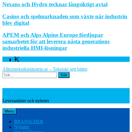
Nexans och Hydro tecknar långsiktigt avtal
Casino och spelmarknaden som växte när industrin
blev digital
APEM och Alps Alpine Europe fördjupar
samarbetet för att leverera nästa generations
industriella HMI-lösningar
Facebook
Linkedin
Twitter
Alltomteknikindustrin.se – Tekniskt sett bättre
Search
Leverantörer och nyheter
Leverantörer och nyheter
Menu
BRANSCHER
Nyheter