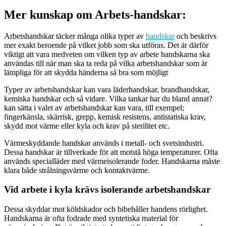
Mer kunskap om Arbets-handskar:
Arbetshandskar täcker många olika typer av
handskar
och beskrivs
mer exakt beroende på vilket jobb som ska utföras. Det är därför
viktigt att vara medveten om vilken typ av arbete handskarna ska
användas till när man ska ta reda på vilka arbetshandskar som är
lämpliga för att skydda händerna så bra som möjligt
Typer av arbetshandskar kan vara läderhandskar, brandhandskar,
kemiska handskar och så vidare. Vilka tankar har du bland annat?
kan sätta i valet av arbetshandskar kan vara, till exempel;
fingerkänsla, skärrisk, grepp, kemisk resistens, antistatiska krav,
skydd mot värme eller kyla och krav på sterilitet etc.
Värmeskyddande handskar används i metall- och svetsindustri.
Dessa handskar är tillverkade för att motstå höga temperaturer. Ofta
används specialläder med värmeisolerande foder. Handskarna måste
klara både strålningsvärme och kontaktvärme.
Vid arbete i kyla krävs isolerande arbetshandskar
Dessa skyddar mot köldskador och bibehåller handens rörlighet.
Handskarna är ofta fodrade med syntetiska material för