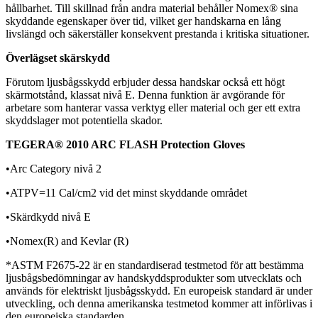
hållbarhet. Till skillnad från andra material behåller Nomex® sina
skyddande egenskaper över tid, vilket ger handskarna en lång
livslängd och säkerställer konsekvent prestanda i kritiska situationer.
Överlägset skärskydd
Förutom ljusbågsskydd erbjuder dessa handskar också ett högt
skärmotstånd, klassat nivå E. Denna funktion är avgörande för
arbetare som hanterar vassa verktyg eller material och ger ett extra
skyddslager mot potentiella skador.
TEGERA® 2010 ARC FLASH Protection Gloves
•Arc Category nivå 2
•ATPV=11 Cal/cm2 vid det minst skyddande området
•Skärdkydd nivå E
•Nomex(R) and Kevlar (R)
*ASTM F2675-22 är en standardiserad testmetod för att bestämma
ljusbågsbedömningar av handskyddsprodukter som utvecklats och
används för elektriskt ljusbågsskydd. En europeisk standard är under
utveckling, och denna amerikanska testmetod kommer att införlivas i
den europeiska standarden.