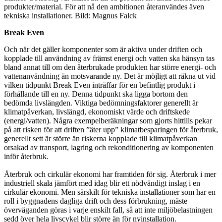
produkter/material. För att nå den ambitionen återanvändes även
tekniska installationer. Bild: Magnus Falck
Break Even
Och när det gäller komponenter som är aktiva under driften och
kopplade till användning av främst energi och vatten ska hänsyn tas
bland annat till om den återbrukade produkten har större energi- och
vattenanvändning än motsvarande ny. Det är möjligt att räkna ut vid
vilken tidpunkt Break Even inträffar för en befintlig produkt i
förhållande till en ny. Denna tidpunkt ska ligga bortom den
bedömda livslängden. Viktiga bedömningsfaktorer generellt är
klimatpåverkan, livslängd, ekonomiskt värde och driftskede
(energi/vatten). Några exempelberäkningar som gjorts hittills pekar
på att risken för att driften ”äter upp” klimatbesparingen för återbruk,
generellt sett är större än riskerna kopplade till klimatpåverkan
orsakad av transport, lagring och rekonditionering av komponenten
inför återbruk.
Återbruk och cirkulär ekonomi har framtiden för sig. Återbruk i mer
industriell skala jämfört med idag blir ett nödvändigt inslag i en
cirkulär ekonomi. Men särskilt för tekniska installationer som har en
roll i byggnadens dagliga drift och dess förbrukning, måste
överväganden göras i varje enskilt fall, så att inte miljöbelastningen
sedd över hela livscykel blir större än för nyinstallation.