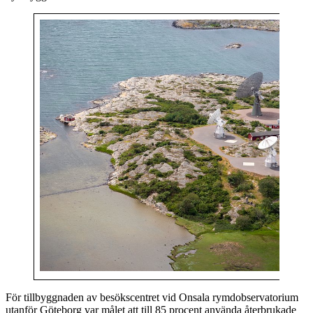
För tillbyggnaden av besökscentret vid Onsala rymdobservatorium
utanför Göteborg var målet att till 85 procent använda återbrukade