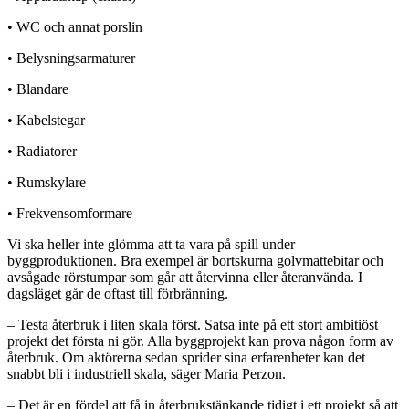
• WC och annat porslin
• Belysningsarmaturer
• Blandare
• Kabelstegar
• Radiatorer
• Rumskylare
• Frekvensomformare
Vi ska heller inte glömma att ta vara på spill under
byggproduktionen. Bra exempel är bortskurna golvmattebitar och
avsågade rörstumpar som går att återvinna eller återanvända. I
dagsläget går de oftast till förbränning.
– Testa återbruk i liten skala först. Satsa inte på ett stort ambitiöst
projekt det första ni gör. Alla byggprojekt kan prova någon form av
återbruk. Om aktörerna sedan sprider sina erfarenheter kan det
snabbt bli i industriell skala, säger Maria Perzon.
– Det är en fördel att få in återbrukstänkande tidigt i ett projekt så att