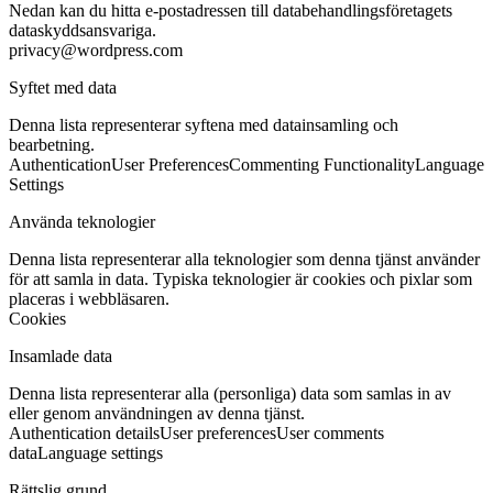
Nedan kan du hitta e-postadressen till databehandlingsföretagets
dataskyddsansvariga.
privacy@wordpress.com
Syftet med data
Denna lista representerar syftena med datainsamling och
bearbetning.
Authentication
User Preferences
Commenting Functionality
Language
Settings
Använda teknologier
Denna lista representerar alla teknologier som denna tjänst använder
för att samla in data. Typiska teknologier är cookies och pixlar som
placeras i webbläsaren.
Cookies
Insamlade data
Denna lista representerar alla (personliga) data som samlas in av
eller genom användningen av denna tjänst.
Authentication details
User preferences
User comments
data
Language settings
Rättslig grund