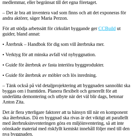
medlemmar, eller begränsat till det egna företaget.
– Det är bra att inventera vad som finns och att det exponeras för
andra aktörer, säger Maria Perzon.
För att stödja arbetssätt för cirkulärt byggande ger
CCBuild
ut
guider, bland annat:
• Återbruk – Handbok för dig som vill återbruka mer.
• Verktyg för att minska avfall vid nybyggnation.
• Guide för återbruk av fasta interiöra byggprodukter.
• Guide för återbruk av möbler och lös inredning.
– Tänk också på vid detaljprojektering att byggnaden sannolikt ska
byggas om i framtiden. Planera flexibelt och generellt för att
underlätta demontering och utbyte när det väl blir dags, betonar
Anton Zita.
Det är flera ytterligare faktorer att ta hänsyn till när en komponent
ska återbrukas. Då en byggnad ska rivas är det viktigt att parallellt
med återbruksinventeringen göra en miljöinventering, så att inte
oönskade material med riskfyllt kemiskt innehåll följer med till den
nya byggnaden.