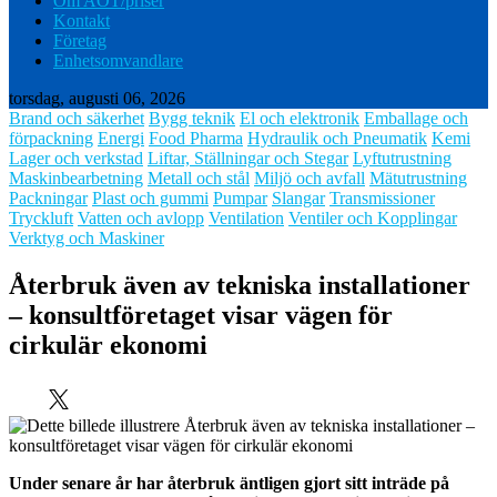
Om AOT/priser
Kontakt
Företag
Enhetsomvandlare
torsdag, augusti 06, 2026
Brand och säkerhet
Bygg teknik
El och elektronik
Emballage och
förpackning
Energi
Food Pharma
Hydraulik och Pneumatik
Kemi
Lager och verkstad
Liftar, Ställningar och Stegar
Lyftutrustning
Maskinbearbetning
Metall och stål
Miljö och avfall
Mätutrustning
Packningar
Plast och gummi
Pumpar
Slangar
Transmissioner
Tryckluft
Vatten och avlopp
Ventilation
Ventiler och Kopplingar
Verktyg och Maskiner
Återbruk även av tekniska installationer
– konsultföretaget visar vägen för
cirkulär ekonomi
Under senare år har återbruk äntligen gjort sitt inträde på