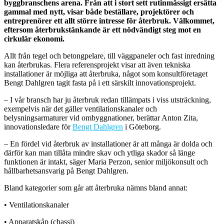
byggbranschens arena. Från att i stort sett rutinmässigt ersätta
gammal med nytt, visar både beställare, projektörer och
entreprenörer ett allt större intresse för återbruk. Välkommet,
eftersom återbrukstänkande är ett nödvändigt steg mot en
cirkulär ekonomi.
Allt från tegel och betongpelare, till väggpaneler och fast inredning
kan återbrukas. Flera referensprojekt visar att även tekniska
installationer är möjliga att återbruka, något som konsultföretaget
Bengt Dahlgren tagit fasta på i ett särskilt innovationsprojekt.
– I vår bransch har ju återbruk redan tillämpats i viss utsträckning,
exempelvis när det gäller ventilationskanaler och
belysningsarmaturer vid ombyggnationer, berättar Anton Zita,
innovationsledare för
Bengt Dahlgren
i Göteborg.
– En fördel vid återbruk av installationer är att många är dolda och
därför kan man tillåta mindre skav och ytliga skador så länge
funktionen är intakt, säger Maria Perzon, senior miljökonsult och
hållbarhetsansvarig på Bengt Dahlgren.
Bland kategorier som går att återbruka nämns bland annat:
• Ventilationskanaler
• Apparatskåp (chassi)