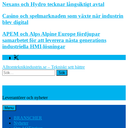
Nexans och Hydro tecknar långsiktigt avtal
Casino och spelmarknaden som växte när industrin
blev digital
APEM och Alps Alpine Europe fördjupar
samarbetet för att leverera nästa generations
industriella HMI-lösningar
Facebook
Linkedin
Twitter
Alltomteknikindustrin.se – Tekniskt sett bättre
Search
Leverantörer och nyheter
Leverantörer och nyheter
Menu
BRANSCHER
Nyheter