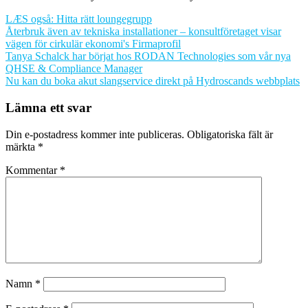
LÆS også: Hitta rätt loungegrupp
Återbruk även av tekniska installationer – konsultföretaget visar
vägen för cirkulär ekonomi's Firmaprofil
Inläggsnavigering
Tanya Schalck har börjat hos RODAN Technologies som vår nya
QHSE & Compliance Manager
Nu kan du boka akut slangservice direkt på Hydroscands webbplats
Lämna ett svar
Din e-postadress kommer inte publiceras.
Obligatoriska fält är
märkta
*
Kommentar
*
Namn
*