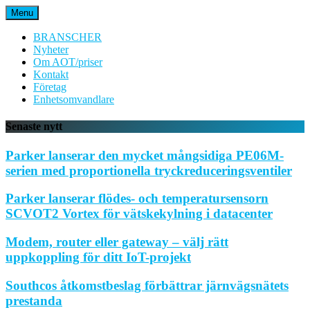
Hoppa
Menu
till
innehåll
BRANSCHER
Nyheter
Om AOT/priser
Kontakt
Företag
Enhetsomvandlare
Senaste nytt
Parker lanserar den mycket mångsidiga PE06M-
serien med proportionella tryckreduceringsventiler
Parker lanserar flödes- och temperatursensorn
SCVOT2 Vortex för vätskekylning i datacenter
Modem, router eller gateway – välj rätt
uppkoppling för ditt IoT-projekt
Southcos åtkomstbeslag förbättrar järnvägsnätets
prestanda