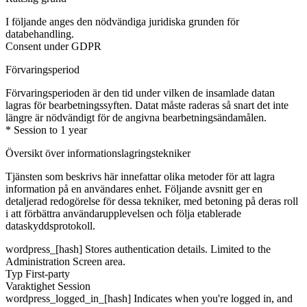
I följande anges den nödvändiga juridiska grunden för
databehandling.
Consent under GDPR
Förvaringsperiod
Förvaringsperioden är den tid under vilken de insamlade datan
lagras för bearbetningssyften. Datat måste raderas så snart det inte
längre är nödvändigt för de angivna bearbetningsändamålen.
* Session to 1 year
Översikt över informationslagringstekniker
Tjänsten som beskrivs här innefattar olika metoder för att lagra
information på en användares enhet. Följande avsnitt ger en
detaljerad redogörelse för dessa tekniker, med betoning på deras roll
i att förbättra användarupplevelsen och följa etablerade
dataskyddsprotokoll.
wordpress_[hash]
Stores authentication details. Limited to the
Administration Screen area.
Typ
First-party
Varaktighet
Session
wordpress_logged_in_[hash]
Indicates when you're logged in, and