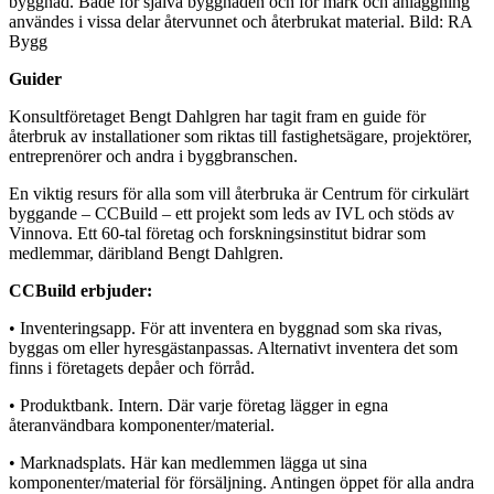
byggnad. Både för själva byggnaden och för mark och anläggning
användes i vissa delar återvunnet och återbrukat material. Bild: RA
Bygg
Guider
Konsultföretaget Bengt Dahlgren har tagit fram en guide för
återbruk av installationer som riktas till fastighetsägare, projektörer,
entreprenörer och andra i byggbranschen.
En viktig resurs för alla som vill återbruka är Centrum för cirkulärt
byggande – CCBuild – ett projekt som leds av IVL och stöds av
Vinnova. Ett 60-tal företag och forskningsinstitut bidrar som
medlemmar, däribland Bengt Dahlgren.
CCBuild erbjuder:
• Inventeringsapp. För att inventera en byggnad som ska rivas,
byggas om eller hyresgästanpassas. Alternativt inventera det som
finns i företagets depåer och förråd.
• Produktbank. Intern. Där varje företag lägger in egna
återanvändbara komponenter/material.
• Marknadsplats. Här kan medlemmen lägga ut sina
komponenter/material för försäljning. Antingen öppet för alla andra