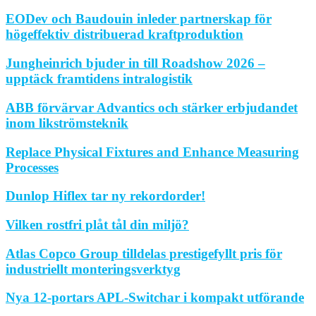
EODev och Baudouin inleder partnerskap för
högeffektiv distribuerad kraftproduktion
Jungheinrich bjuder in till Roadshow 2026 –
upptäck framtidens intralogistik
ABB förvärvar Advantics och stärker erbjudandet
inom likströmsteknik
Replace Physical Fixtures and Enhance Measuring
Processes
Dunlop Hiflex tar ny rekordorder!
Vilken rostfri plåt tål din miljö?
Atlas Copco Group tilldelas prestigefyllt pris för
industriellt monteringsverktyg
Nya 12-portars APL-Switchar i kompakt utförande