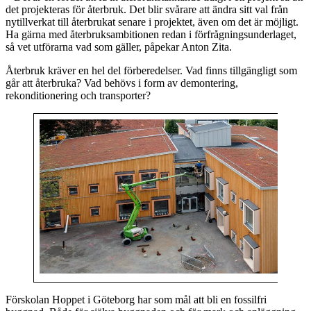
det projekteras för återbruk. Det blir svårare att ändra sitt val från
nytillverkat till återbrukat senare i projektet, även om det är möjligt.
Ha gärna med återbruksambitionen redan i förfrågningsunderlaget,
så vet utförarna vad som gäller, påpekar Anton Zita.
Återbruk kräver en hel del förberedelser. Vad finns tillgängligt som
går att återbruka? Vad behövs i form av demontering,
rekonditionering och transporter?
Förskolan Hoppet i Göteborg har som mål att bli en fossilfri